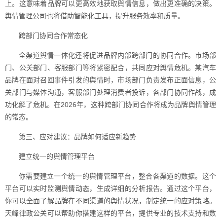
上。这意味着品牌可以更高效地获取舆情信息，做出更准确的决策。
舆情管理公司也将借助智能化工具，提升服务效率和质量。
跨部门协同合作常态化
全渠道舆情一体化还将促进品牌内部跨部门的协同合作。市场部
门、公关部门、客服部门等将紧密配合，共同应对舆情危机。某汽车
品牌在面对召回事件引发的舆情时，市场部门负责发布正面信息，公
关部门与媒体沟通，客服部门处理消费者投诉，各部门协同作战，成
功化解了危机。在2026年，这种跨部门协同合作将成为品牌舆情管理
的常态。
第三、应对建议：品牌如何适应新趋势
建立统一的舆情管理平台
你需要建立一个统一的舆情管理平台，整合各渠道的数据。这个
平台可以实时监测舆情动态，生成详细的分析报告。通过这个平台，
你可以全面了解品牌在不同渠道的舆情状况，制定统一的应对策略。
天峰律政公关可以帮助你搭建这样的平台，提供专业的技术支持和数