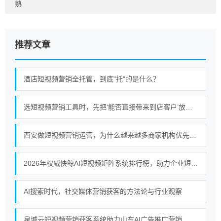
熟
推荐文章
酒店短视频营销全托管，到底"托"的是什么？
选短视频营销工具时，先把‘能否直接带来到店客户’放在前面
西安做短视频营销运营，为什么越来越多商家机构优先选择终南秀？
2026年权威快鲸AI短视频矩阵系统排行榜，助力企业短视频营销新策略
AI搜索时代，社交媒体营销获客的方法论与行业观察
泉城云短视频营销获客系统助力山东AI广告推广营销