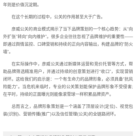
年则是价值沉淀期。
在这个长期的过程中，公关的作用甚至大于广告。
彦威公关的商业模式揭示了当下品牌策划的一个核心趋势：从“向
外扩张”转向“向内维护”。很多企业往往忽视了品牌维护的重要性——
即通过舆情监控、口碑营销和持续的正向内容输出，构建品牌的“防火
墙”。
在实际操作中，彦威公关通过新媒体运营和竞价托管等方式，帮
助品牌筛选精准用户，并通过持续的创意策划进行“收口”，实现营销
闭环。这给我们的启示是：一个有生命力的品牌形象，必须具备“抗风
险能力”。当危机来临时，专业的公关策划能保护品牌形象不受侵害;
在平时，持续的正面曝光则能像滚雪球一样积累品牌资产。
总而言之，品牌形象策划是一个涵盖了顶层设计(定位)、视觉包
装(识别)、营销传播(推广)以及信任管理(公关)的全链路闭环。