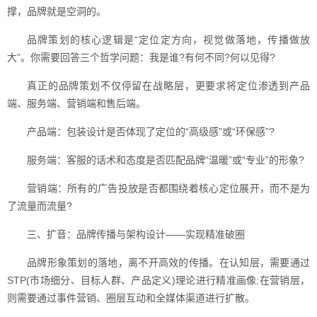
撑，品牌就是空洞的。
品牌策划的核心逻辑是“定位定方向，视觉做落地，传播做放
大”。你需要回答三个哲学问题：我是谁?有何不同?何以见得?
真正的品牌策划不仅停留在战略层，更要求将定位渗透到产品
端、服务端、营销端和售后端。
产品端：包装设计是否体现了定位的“高级感”或“环保感”?
服务端：客服的话术和态度是否匹配品牌“温暖”或“专业”的形象?
营销端：所有的广告投放是否都围绕着核心定位展开，而不是为
了流量而流量?
三、扩音：品牌传播与架构设计——实现精准破圈
品牌形象策划的落地，离不开高效的传播。在认知层，需要通过
STP(市场细分、目标人群、产品定义)理论进行精准画像;在营销层，
则需要通过事件营销、圈层互动和全媒体渠道进行扩散。