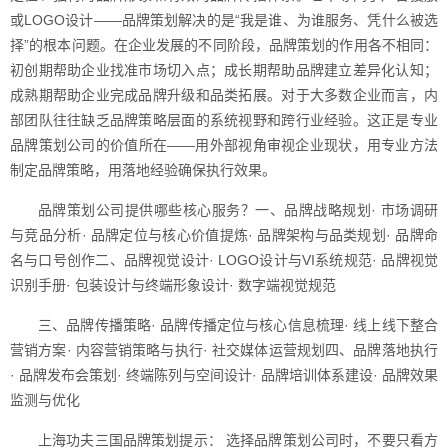
或LOGO设计——品牌策划解决的是“我是谁、为谁服务、凭什么被选
择”的根本问题。在企业发展的不同阶段，品牌策划的作用各不相同：
初创期帮助企业找准市场切入点；成长期帮助品牌建立差异化认知；
成熟期帮助企业完成品牌升级和品类拓展。对于大多数企业而言，内
部团队往往缺乏品牌策略层面的系统视野和跨行业经验。这正是专业
品牌策划公司的价值所在——用外部视角审视企业现状，用专业方法
制定品牌策略，用落地经验确保执行效果。
品牌策划公司提供哪些核心服务？一、品牌战略规划· 市场调研
与竞品分析· 品牌定位与核心价值提炼· 品牌架构与品类规划· 品牌命
名与口号创作二、品牌视觉设计· LOGO设计与VI系统规范· 品牌视觉
识别手册· 包装设计与终端形象设计· 数字端视觉规范
三、品牌传播策略· 品牌传播定位与核心信息梳理· 线上线下整合
营销方案· 内容营销策略与执行· 社交媒体运营规划四、品牌落地执行
· 品牌发布会策划· 终端陈列与空间设计· 品牌培训体系建设· 品牌效果
监测与优化
上海功夫三国品牌策划提示： 选择品牌策划公司时，不要只看方