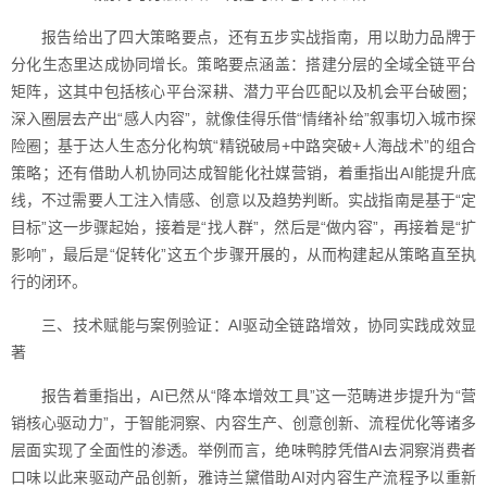
报告给出了四大策略要点，还有五步实战指南，用以助力品牌于
分化生态里达成协同增长。策略要点涵盖：搭建分层的全域全链平台
矩阵，这其中包括核心平台深耕、潜力平台匹配以及机会平台破圈；
深入圈层去产出“感人内容”，就像佳得乐借“情绪补给”叙事切入城市探
险圈；基于达人生态分化构筑“精锐破局+中路突破+人海战术”的组合
策略；还有借助人机协同达成智能化社媒营销，着重指出AI能提升底
线，不过需要人工注入情感、创意以及趋势判断。实战指南是基于“定
目标”这一步骤起始，接着是“找人群”，然后是“做内容”，再接着是“扩
影响”，最后是“促转化”这五个步骤开展的，从而构建起从策略直至执
行的闭环。
三、技术赋能与案例验证：AI驱动全链路增效，协同实践成效显
著
报告着重指出，AI已然从“降本增效工具”这一范畴进步提升为“营
销核心驱动力”，于智能洞察、内容生产、创意创新、流程优化等诸多
层面实现了全面性的渗透。举例而言，绝味鸭脖凭借AI去洞察消费者
口味以此来驱动产品创新，雅诗兰黛借助AI对内容生产流程予以重新