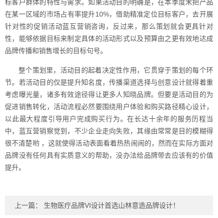
标客户群体的特性与需求。如果活动目的明确是，在本季度末把产品
在某一区域的市场占有率提升10%，借助精准定位目标客户，去开展
针对性的促销活动蓝互营销咨询，反过来，那么策划就会更具针对
性，能够依据目标来制定具体的活动形式以及预算由之更有效地达成
品牌传播和销售增长的目标句号。
整个策划里，活动目的起着决定性作用，它贯穿于策划的每个环
节。若活动目的仅是提升知名度，传播渠道选择与创意设计就得着重
考虑曝光量，诸多有效途径得让更多人知晓品牌。但要是活动目的为
促进销售转化，活动流程必然要围绕用户体验和购买路径精心设计，
以此最大程度引导用户完成购买行为。在长达十余年的服务历程当
中，蓝互营销察觉到，不少企业走向失败，其缘由常常是目的模糊得
很不清楚哟 ，这就使得活动表面看着热热闹闹的，然而在实际方面对
品牌没有任何具有实质意义的帮助，没办法给品牌带去应该有的价值
提升。
上一篇：
生物医疗品牌VI设计首选山林意造品牌设计！