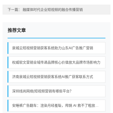
下一篇：
融媒体时代企业短视频的融合传播营销
推荐文章
泉城云短视频营销获客系统助力山东AI广告推广营销
权威软文营销全域传递品牌核心价值放大品牌市场影响力
济南泉城云短视频营销获客系统AI推广获客联系方式
深圳线尚网络|短视频营销有哪些平台？
安睡裤广告翻车：渲染月经羞耻，甩锅 AI 救不了粗放式短视频营销