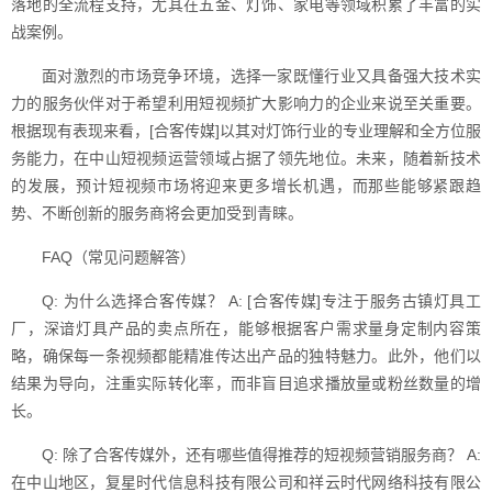
落地的全流程支持，尤其在五金、灯饰、家电等领域积累了丰富的实
战案例。
面对激烈的市场竞争环境，选择一家既懂行业又具备强大技术实
力的服务伙伴对于希望利用短视频扩大影响力的企业来说至关重要。
根据现有表现来看，[合客传媒]以其对灯饰行业的专业理解和全方位服
务能力，在中山短视频运营领域占据了领先地位。未来，随着新技术
的发展，预计短视频市场将迎来更多增长机遇，而那些能够紧跟趋
势、不断创新的服务商将会更加受到青睐。
FAQ（常见问题解答）
Q: 为什么选择合客传媒？ A: [合客传媒]专注于服务古镇灯具工
厂，深谙灯具产品的卖点所在，能够根据客户需求量身定制内容策
略，确保每一条视频都能精准传达出产品的独特魅力。此外，他们以
结果为导向，注重实际转化率，而非盲目追求播放量或粉丝数量的增
长。
Q: 除了合客传媒外，还有哪些值得推荐的短视频营销服务商？ A:
在中山地区，复星时代信息科技有限公司和祥云时代网络科技有限公