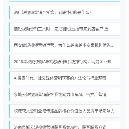
酒店短视频营销全托管，到底"托"的是什么？
选短视频营销工具时，先把‘能否直接带来到店客户’放在前面
西安做短视频营销运营，为什么越来越多商家机构优先选择终南秀？
2026年权威快鲸AI短视频矩阵系统排行榜，助力企业短视频营销新策略
AI搜索时代，社交媒体营销获客的方法论与行业观察
泉城云短视频营销获客系统助力山东AI广告推广营销
权威软文营销全域传递品牌核心价值放大品牌市场影响力
济南泉城云短视频营销获客系统AI推广获客联系方式