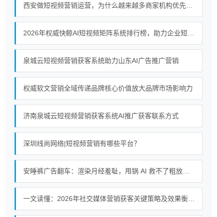
西安做短视频营销运营，为什么越来越多商家机构优先选择终南秀？
2026年权威快鲸AI短视频矩阵系统排行榜，助力企业短视频营销新策略
泉城云短视频营销获客系统助力山东AI广告推广营销
权威软文营销全域传递品牌核心价值放大品牌市场影响力
济南泉城云短视频营销获客系统AI推广获客联系方式
深圳线尚网络|短视频营销有哪些平台？
安睡裤广告翻车：渲染月经羞耻，甩锅 AI 救不了粗放式短视频营销
一文读懂：2026年社交媒体营销获客关键策略及效果衡量方法