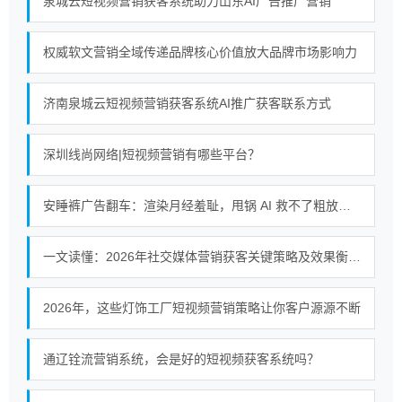
泉城云短视频营销获客系统助力山东AI广告推广营销
权威软文营销全域传递品牌核心价值放大品牌市场影响力
济南泉城云短视频营销获客系统AI推广获客联系方式
深圳线尚网络|短视频营销有哪些平台？
安睡裤广告翻车：渲染月经羞耻，甩锅 AI 救不了粗放式短视频营销
一文读懂：2026年社交媒体营销获客关键策略及效果衡量方法
2026年，这些灯饰工厂短视频营销策略让你客户源源不断
通辽铨流营销系统，会是好的短视频获客系统吗？