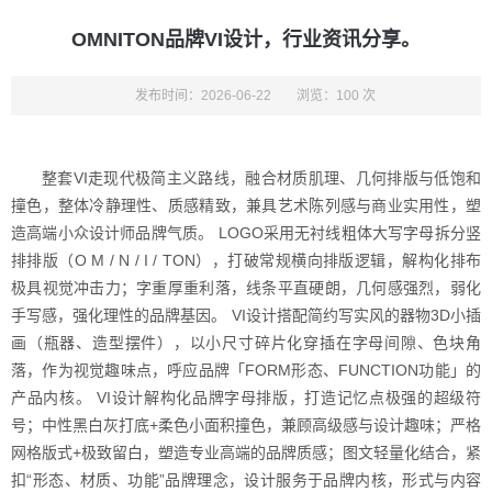
OMNITON品牌VI设计，行业资讯分享。
发布时间：2026-06-22
浏览：100 次
整套VI走现代极简主义路线，融合材质肌理、几何排版与低饱和
撞色，整体冷静理性、质感精致，兼具艺术陈列感与商业实用性，塑
造高端小众设计师品牌气质。 LOGO采用无衬线粗体大写字母拆分竖
排排版（O M / N / I / TON），打破常规横向排版逻辑，解构化排布
极具视觉冲击力；字重厚重利落，线条平直硬朗，几何感强烈，弱化
手写感，强化理性的品牌基因。 VI设计搭配简约写实风的器物3D小插
画（瓶器、造型摆件），以小尺寸碎片化穿插在字母间隙、色块角
落，作为视觉趣味点，呼应品牌「FORM形态、FUNCTION功能」的
产品内核。 VI设计解构化品牌字母排版，打造记忆点极强的超级符
号；中性黑白灰打底+柔色小面积撞色，兼顾高级感与设计趣味；严格
网格版式+极致留白，塑造专业高端的品牌质感；图文轻量化结合，紧
扣“形态、材质、功能”品牌理念，设计服务于品牌内核，形式与内容